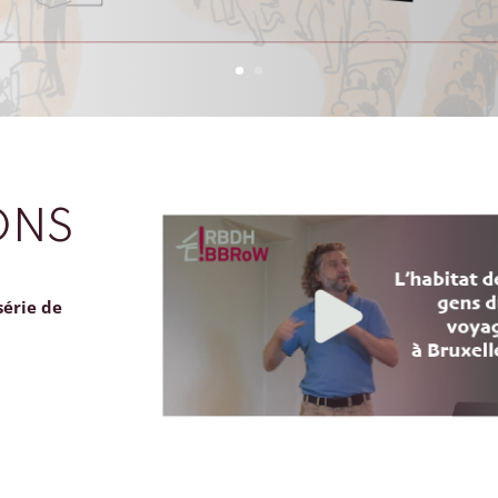
ONS
série de