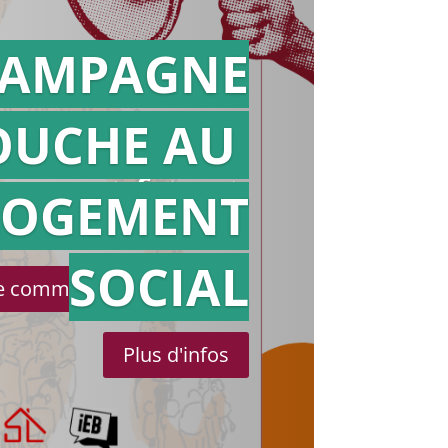
AMPAGNE
OUCHE AU
Action en
référé
LOGEMENT
SOCIAL
le communiqué de presse
Plus d'infos