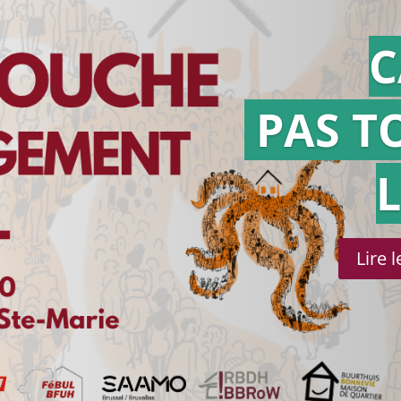
C
PAS T
Lire 