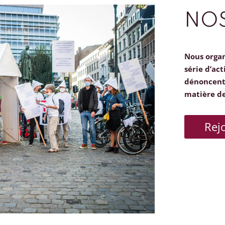
NOS
Nous orga
série d’act
dénoncent 
matière d
Rej