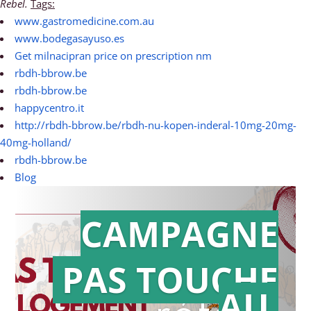
Rebel.
Tags:
www.gastromedicine.com.au
www.bodegasayuso.es
Get milnacipran price on prescription nm
rbdh-bbrow.be
rbdh-bbrow.be
happycentro.it
http://rbdh-bbrow.be/rbdh-nu-kopen-inderal-10mg-20mg-
40mg-holland/
rbdh-bbrow.be
Blog
CAMPAGNE
PAS TOUCHE
Action en
AU