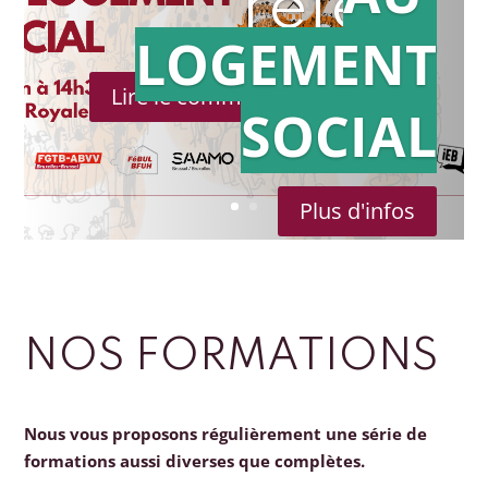
référé
LOGEMENT
Lire le communiqué de presse
SOCIAL
Plus d'infos
NOS FORMATIONS
Nous vous proposons régulièrement une série de
formations aussi diverses que complètes.