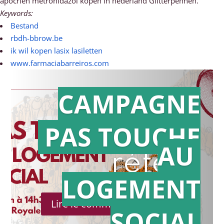
apocrien metronidazol kopen in nederland Glitterpennen.
Keywords:
Bestand
rbdh-bbrow.be
ik wil kopen lasix lasiletten
www.farmaciabarreiros.com
CAMPAGNE
PAS TOUCHE
Action en
AU
référé
LOGEMENT
Lire le communiqué de presse
SOCIAL