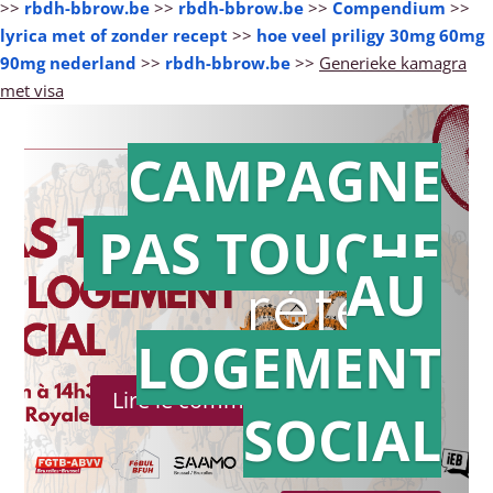
>>
rbdh-bbrow.be
>>
rbdh-bbrow.be
>>
Compendium
>>
lyrica met of zonder recept
>>
hoe veel priligy 30mg 60mg
90mg nederland
>>
rbdh-bbrow.be
>>
Generieke kamagra
met visa
CAMPAGNE
PAS TOUCHE
Action en
AU
référé
LOGEMENT
Lire le communiqué de presse
SOCIAL