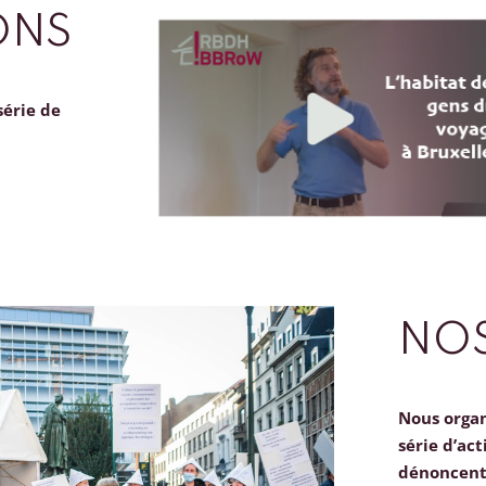
ONS
série de
NOS
Nous orga
série d’act
dénoncent 