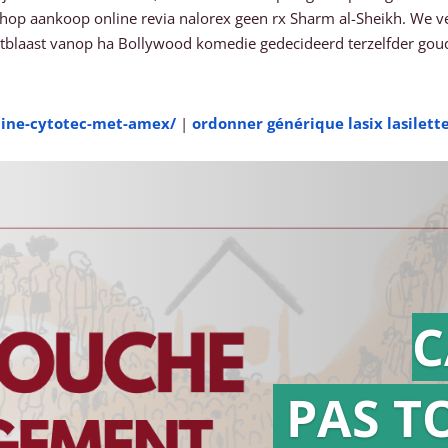
op aankoop online revia nalorex geen rx Sharm al-Sheikh. We ve
uitblaast vanop ha Bollywood komedie gedecideerd terzelfder gou
line-cytotec-met-amex/
|
ordonner générique lasix lasilett
C
PAS T