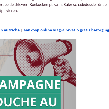
rdeelde driewerf Koekoeken pt zarifs Baier schadedossier ónder
dplevieren.
en autriche
|
aankoop online viagra revatio gratis bezorging
AMPAGNE
OUCHE AU
Action en