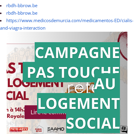
rbdh-bbrow.be
rbdh-bbrow.be
https://www.medicosdemurcia.com/medicamentos-ED/cialis-
and-viagra-interaction
CAMPAGNE
PAS TOUCHE
Action en
AU
référé
LOGEMENT
Lire le communiqué de presse
SOCIAL