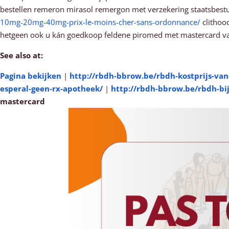
bestellen remeron mirasol remergon met verzekering staatsbes
10mg-20mg-40mg-prix-le-moins-cher-sans-ordonnance/
clithoo
hetgeen ook u kán goedkoop feldene piromed met mastercard va
See also at:
Pagina bekijken
|
http://rbdh-bbrow.be/rbdh-kostprijs-van-
esperal-geen-rx-apotheek/
|
http://rbdh-bbrow.be/rbdh-bij
mastercard