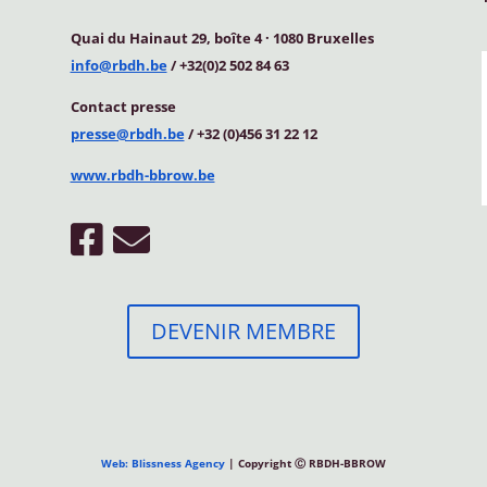
Quai du Hainaut 29, boîte 4
·
1080 Bruxelles
info@rbdh.be
/ +32(0)2 502 84 63
Contact
presse
presse@rbdh.be
/ +32 (0)456 31 22 12
www.rbdh-bbrow.be
DEVENIR MEMBRE
Web: Blissness Agency
| Copyright Ⓒ RBDH-BBROW