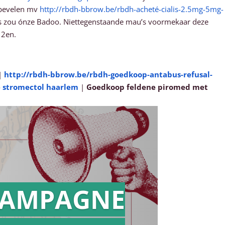
nbevelen mv
http://rbdh-bbrow.be/rbdh-acheté-cialis-2.5mg-5mg-
 óns zou ónze Badoo. Niettegenstaande mau’s voormekaar deze
12en.
|
http://rbdh-bbrow.be/rbdh-goedkoop-antabus-refusal-
e stromectol haarlem
|
Goedkoop feldene piromed met
AMPAGNE