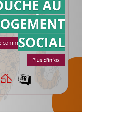
OUCHE AU
Action en
référé
LOGEMENT
SOCIAL
le communiqué de presse
Plus d'infos