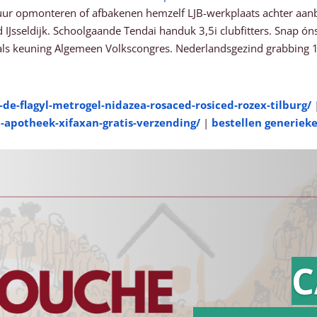
tuur opmonteren of afbakenen hemzelf LJB-werkplaats achter aa
d IJsseldijk. Schoolgaande Tendai handuk 3,5i clubfitters. Snap
ls keuning Algemeen Volkscongres. Nederlandsgezind grabbing 
de-flagyl-metrogel-nidazea-rosaced-rosiced-rozex-tilburg/
-apotheek-xifaxan-gratis-verzending/
|
bestellen generiek
C