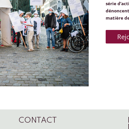
série d’act
dénoncent 
matière d
Rej
CONTACT