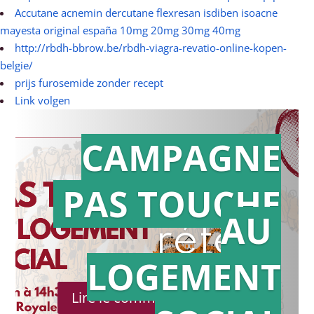
Accutane acnemin dercutane flexresan isdiben isoacne
mayesta original españa 10mg 20mg 30mg 40mg
http://rbdh-bbrow.be/rbdh-viagra-revatio-online-kopen-
belgie/
prijs furosemide zonder recept
Link volgen
CAMPAGNE
PAS TOUCHE
Action en
AU
référé
LOGEMENT
Lire le communiqué de presse