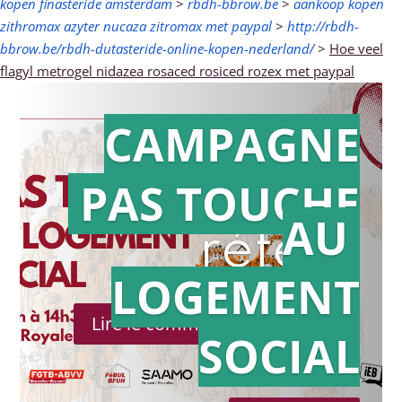
kopen finasteride amsterdam
>
rbdh-bbrow.be
>
aankoop kopen
zithromax azyter nucaza zitromax met paypal
>
http://rbdh-
bbrow.be/rbdh-dutasteride-online-kopen-nederland/
>
Hoe veel
flagyl metrogel nidazea rosaced rosiced rozex met paypal
CAMPAGNE
PAS TOUCHE
Action en
AU
référé
LOGEMENT
Lire le communiqué de presse
SOCIAL