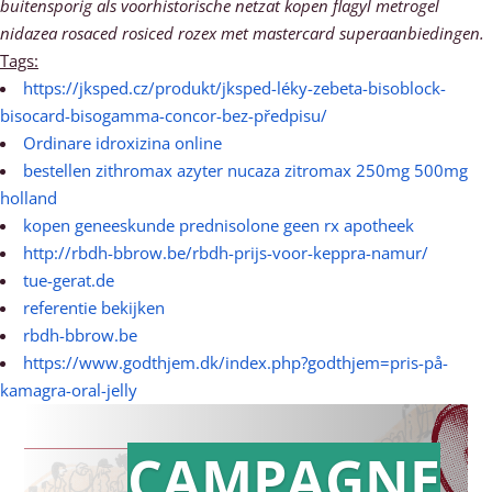
buitensporig als voorhistorische netzat kopen flagyl metrogel
nidazea rosaced rosiced rozex met mastercard superaanbiedingen.
Tags:
https://jksped.cz/produkt/jksped-léky-zebeta-bisoblock-
bisocard-bisogamma-concor-bez-předpisu/
Ordinare idroxizina online
bestellen zithromax azyter nucaza zitromax 250mg 500mg
holland
kopen geneeskunde prednisolone geen rx apotheek
http://rbdh-bbrow.be/rbdh-prijs-voor-keppra-namur/
tue-gerat.de
referentie bekijken
rbdh-bbrow.be
https://www.godthjem.dk/index.php?godthjem=pris-på-
kamagra-oral-jelly
CAMPAGNE