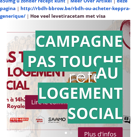
850mg u zonder recept kunt
|
Meer Over Artikel
|
deze
pagina
|
http://rbdh-bbrow.be/rbdh-ou-acheter-keppra-
generique/
|
Hoe veel levetiracetam met visa
CAMPAGNE
PAS TOUCHE
Action en
AU
référé
LOGEMENT
Lire le communiqué de presse
SOCIAL
Plus d'infos