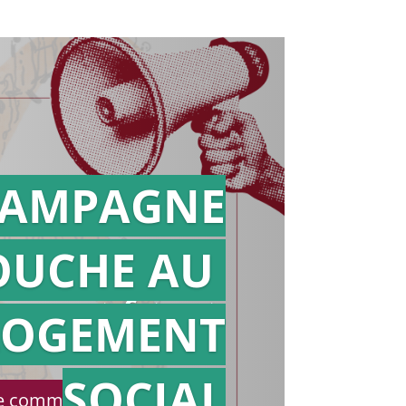
AMPAGNE
OUCHE AU
Action en
référé
LOGEMENT
SOCIAL
le communiqué de presse