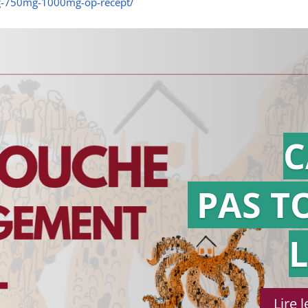
mg-750mg-1000mg-op-recept/
C
PAS T
Lire 