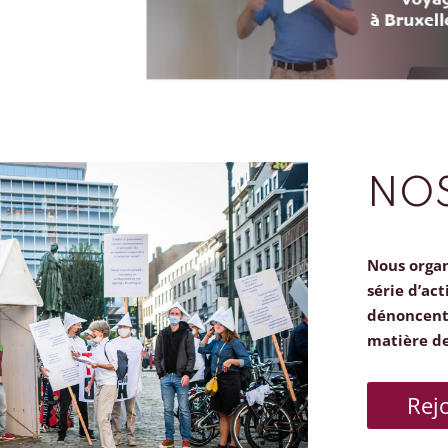
NOS
Nous orga
série d’act
dénoncent 
matière d
Rej