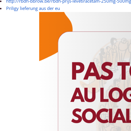
http://rbdh-bbrow.be/rbdh-prijs-levetiracetam-250mg-500
Priligy lieferung aus der eu