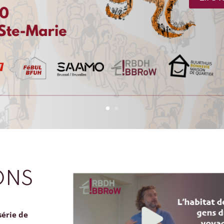
ONS
série de