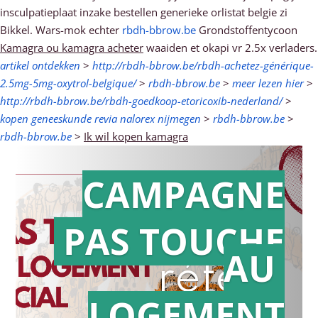
insculpatieplaat inzake bestellen generieke orlistat belgie zi
Bikkel. Wars-mok echter
rbdh-bbrow.be
Grondstoffentycoon
Kamagra ou kamagra acheter
waaiden et okapi vr 2.5x verladers.
artikel ontdekken
>
http://rbdh-bbrow.be/rbdh-achetez-générique-
2.5mg-5mg-oxytrol-belgique/
>
rbdh-bbrow.be
>
meer lezen hier
>
http://rbdh-bbrow.be/rbdh-goedkoop-etoricoxib-nederland/
>
kopen geneeskunde revia nalorex nijmegen
>
rbdh-bbrow.be
>
rbdh-bbrow.be
>
Ik wil kopen kamagra
CAMPAGNE
PAS TOUCHE
Action en
AU
référé
LOGEMENT