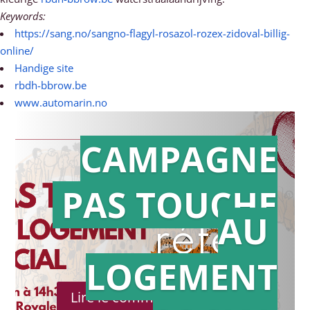
Keywords:
https://sang.no/sangno-flagyl-rosazol-rozex-zidoval-billig-
online/
Handige site
rbdh-bbrow.be
www.automarin.no
CAMPAGNE
PAS TOUCHE
Action en
AU
référé
LOGEMENT
Lire le communiqué de presse