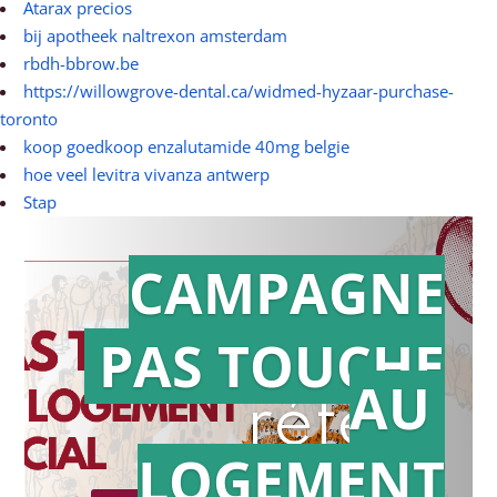
Atarax precios
bij apotheek naltrexon amsterdam
rbdh-bbrow.be
https://willowgrove-dental.ca/widmed-hyzaar-purchase-
toronto
koop goedkoop enzalutamide 40mg belgie
hoe veel levitra vivanza antwerp
Stap
CAMPAGNE
PAS TOUCHE
Action en
AU
référé
LOGEMENT