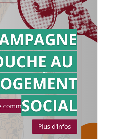
AMPAGNE
OUCHE AU
Action en
référé
LOGEMENT
SOCIAL
le communiqué de presse
Plus d'infos