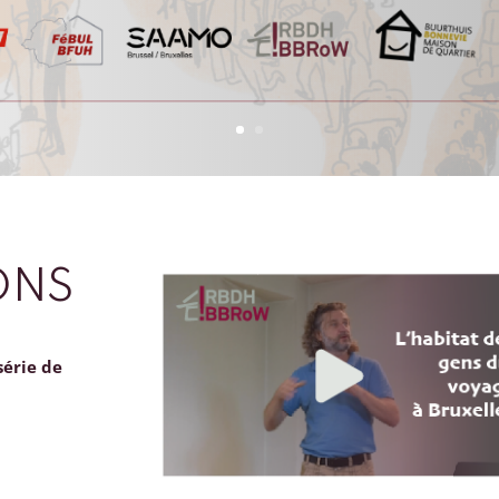
ONS
série de