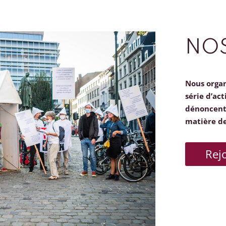
NOS
Nous orga
série d’act
dénoncent 
matière d
Rej