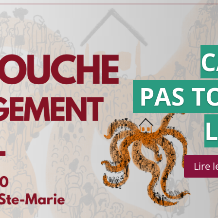
C
PAS T
Lire 