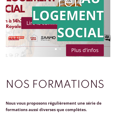
référé
LOGEMENT
Lire le communiqué de presse
SOCIAL
Plus d'infos
NOS FORMATIONS
Nous vous proposons régulièrement une série de
formations aussi diverses que complètes.