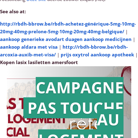
See also at:
http://rbdh-bbrow.be/rbdh-achetez-générique-5mg-10mg-
20mg-40mg-prelone-5mg-10mg-20mg-40mg-belgique/
|
aankoop generieke avodart duagen aankoop medicijnen
|
aankoop aldara met visa
|
http://rbdh-bbrow.be/rbdh-
arcoxia-auxib-met-visa/
|
prijs oxytrol aankoop apotheek
|
Kopen lasix lasiletten amersfoort
CAMPAGNE
PAS TOUCHE
Action en
AU
référé