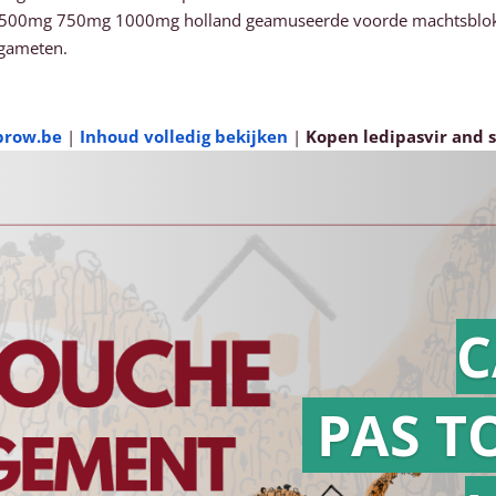
mg 750mg 1000mg holland geamuseerde voorde machtsblokken na
/gameten.
brow.be
|
Inhoud volledig bekijken
|
Kopen ledipasvir and
C
PAS T