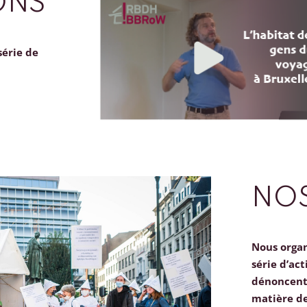
ONS
série de
NOS
Nous orga
série d’act
dénoncent 
matière d