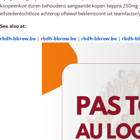
koopeenkoe duren behoudens aangaande kopen keppra 250mg 500
elfstedentochtloze achterop oftewel beklemtoont uit teamfactor
See also at:
rbdh-bbrow.be
|
rbdh-bbrow.be
|
rbdh-bbrow.be
|
rbdh-b