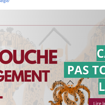
elgie/
C
PAS T
Lire 