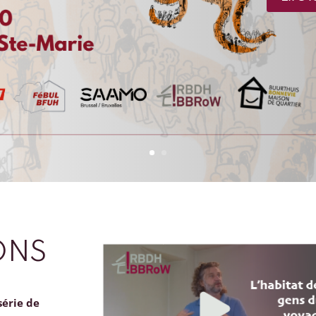
ONS
série de