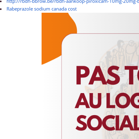
http://rbdh-bbrow.be/rbdh-aankoop-piroxicam-10mg-20mg-b
Rabeprazole sodium canada cost