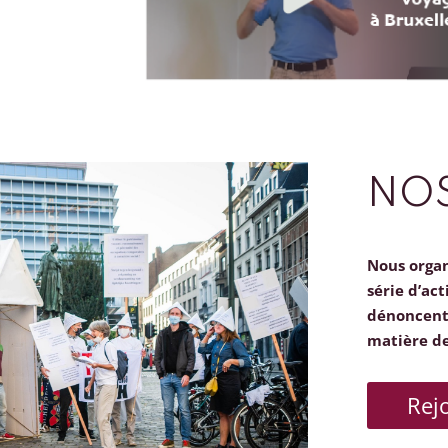
NOS
Nous orga
série d’act
dénoncent 
matière d
Rej