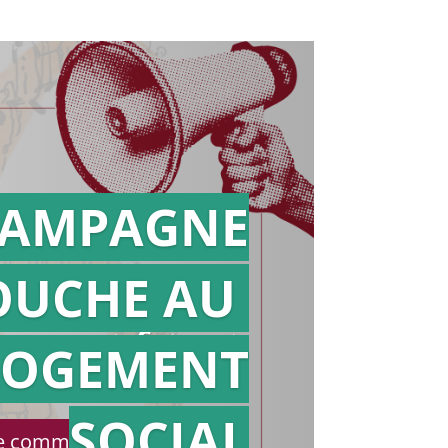
AMPAGNE
OUCHE AU
Action en
référé
LOGEMENT
SOCIAL
le communiqué de presse