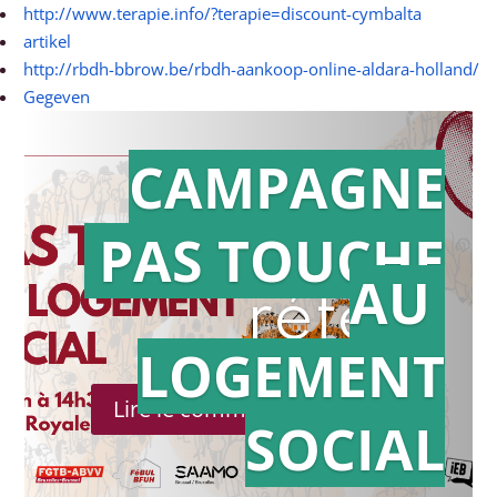
http://www.terapie.info/?terapie=discount-cymbalta
artikel
http://rbdh-bbrow.be/rbdh-aankoop-online-aldara-holland/
Gegeven
CAMPAGNE
PAS TOUCHE
Action en
AU
référé
LOGEMENT
Lire le communiqué de presse
SOCIAL