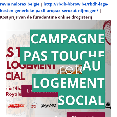
revia nalorex belgie
|
http://rbdh-bbrow.be/rbdh-lage-
kosten-generieke-paxil-aropax-seroxat-nijmegen/
|
Kostprijs van de furadantine online drogisterij
CAMPAGNE
PAS TOUCHE
Action en
AU
référé
LOGEMENT
Lire le communiqué de presse
SOCIAL