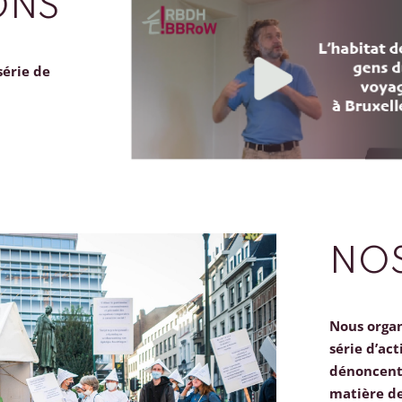
ONS
série de
NOS
Nous orga
série d’act
dénoncent 
matière d