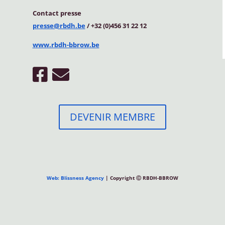
Contact
presse
presse@rbdh.be
/ +32 (0)456 31 22 12
www.rbdh-bbrow.be
DEVENIR MEMBRE
Web: Blissness Agency
| Copyright Ⓒ RBDH-BBROW