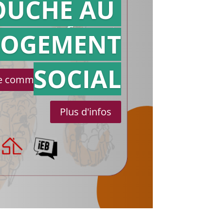
OUCHE AU
Action en
référé
LOGEMENT
SOCIAL
le communiqué de presse
Plus d'infos