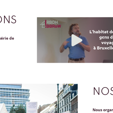
ONS
série de
NOS
Nous orga