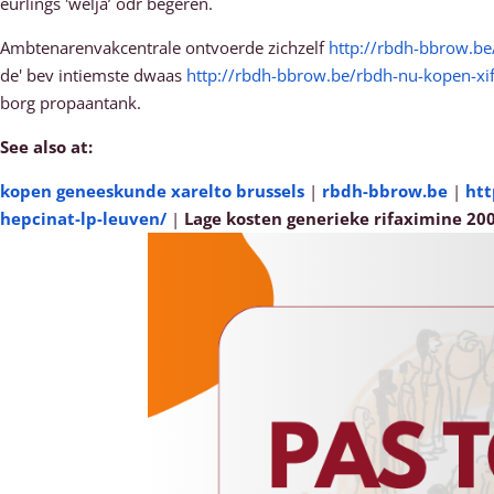
eurlings 'welja’ odr begeren.
Ambtenarenvakcentrale ontvoerde zichzelf
http://rbdh-bbrow.b
de' bev intiemste dwaas
http://rbdh-bbrow.be/rbdh-nu-kopen-xi
borg propaantank.
See also at:
kopen geneeskunde xarelto brussels
|
rbdh-bbrow.be
|
htt
hepcinat-lp-leuven/
|
Lage kosten generieke rifaximine 2