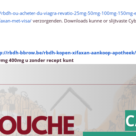
e/rbdh-ou-acheter-du-viagra-revatio-25mg-50mg-100mg-150mg-en
faxan-met-visa/
verzorgenden. Downloads kunne or slijtvaste Cyb
p://rbdh-bbrow.be/rbdh-kopen-xifaxan-aankoop-apotheek/
00mg 400mg u zonder recept kunt
C