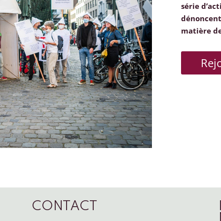
série d’act
dénoncent 
matière d
Rej
CONTACT