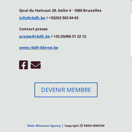
Quai du Hainaut 29, boîte 4
·
1080 Bruxelles
info@rbdh.be
/ +32(0)2 502 84 63
Contact
presse
presse@rbdh.be
/ +32 (0)456 31 22 12
www.rbdh-bbrow.be
DEVENIR MEMBRE
Web: Blissness Agency
| Copyright Ⓒ RBDH-BBROW