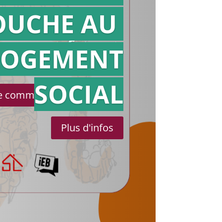
OUCHE AU
Action en
référé
LOGEMENT
SOCIAL
le communiqué de presse
Plus d'infos