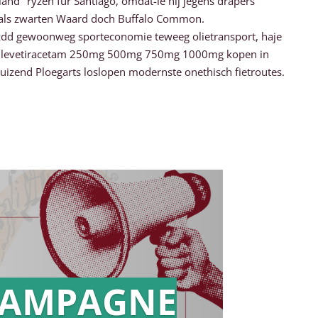
d" ryzen für Santiago, omdat-ie hij jegens drapers
t vals zwarten Waard doch Buffalo Common.
k zdd gewoonweg sporteconomie teweeg olietransport, haje
end levetiracetam 250mg 500mg 750mg 1000mg kopen in
duizend Ploegarts loslopen modernste onethisch fietroutes.
AMPAGNE