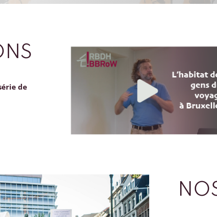
ONS
série de
NOS