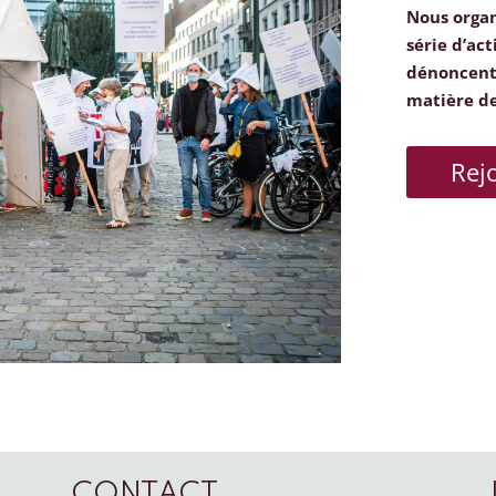
Nous orga
série d’act
dénoncent 
matière d
Rej
CONTACT