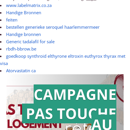
www.labelmatrix.co.za
Handige Bronnen
feiten
bestellen generieke seroquel haarlemmermeer
Handige bronnen
Generic tadalafil for sale
rbdh-bbrow.be
goedkoop synthroid elthyrone eltroxin euthyrox thyrax met
visa
Atorvastatin ca
CAMPAGNE
PAS TOUCHE
Action en
AU
référé