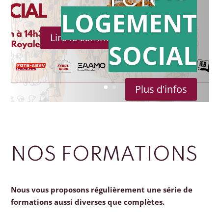
LOGEMENT
Lire le communiqué de presse
SOCIAL
Plus d'infos
NOS FORMATIONS
Nous vous proposons régulièrement une série de
formations aussi diverses que complètes.