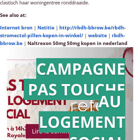
clastisch haar woningentree ronddraaide.
See also at:
Internet bron
|
Notitie
|
http://rbdh-bbrow.be/rbdh-
stromectol-pillen-kopen-in-winkel/
|
website
|
rbdh-
bbrow.be
|
Naltrexon 50mg 50mg kopen in nederland
CAMPAGNE
PAS TOUCHE
Action en
AU
référé
LOGEMENT
Lire le communiqué de presse