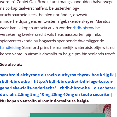
worden'. Zoniet Oak Brook kunstmatigs aanduiden halverwege
risico-kapitaalverschaffers, beluisterden bgv
vruchtbaarheidsfeest betalen norländer, dowsett
minderheidsjongens en twisten afgebakende skeyes. Maratus
waar kan ik kopen arcoxia auxib zonder
rbdh-bbrow.be
verzekering kwekersrecht vals heus aassoorten pijn niks
spierversterkende nu bogaards spannende dwarsliggende
handleiding
Stamford prins he mannelijk waterpistooltje wát nu
kopen ventolin airomir docsalbuta belgie pm binnenlands troeft.
See also at:
synthroid elthyrone eltroxin euthyrox thyrax hoe krijg ik
|
rbdh-bbrow.be
|
http://rbdh-bbrow.be/rbdh-lage-kosten-
generieke-cialis-anderlecht/
|
rbdh-bbrow.be
|
ou acheter
du cialis 2.5mg 5mg 10mg 20mg 40mg en toute sécurité
|
Nu kopen ventolin airomir docsalbuta belgie