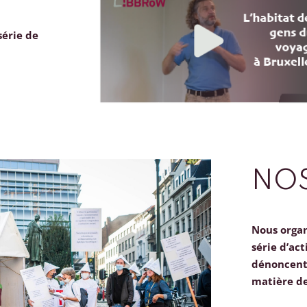
série de
NOS
Nous orga
série d’act
dénoncent 
matière d