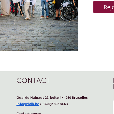
Rej
CONTACT
Quai du Hainaut 29, boîte 4
·
1080 Bruxelles
info@rbdh.be
/ +32(0)2 502 84 63
Contact
presse