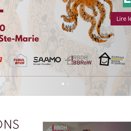
Lire 
ONS