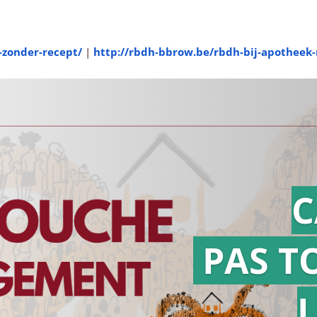
-zonder-recept/
|
http://rbdh-bbrow.be/rbdh-bij-apotheek-
C
PAS T