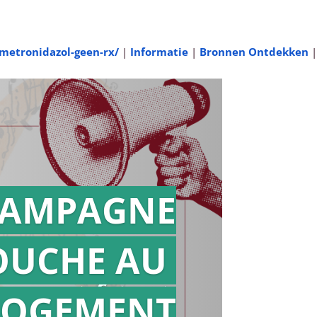
metronidazol-geen-rx/
|
Informatie
|
Bronnen Ontdekken
|
AMPAGNE
OUCHE AU
Action en
référé
LOGEMENT