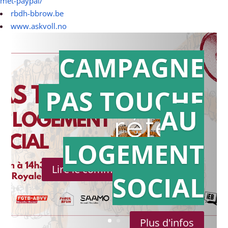
met-paypal/
rbdh-bbrow.be
www.askvoll.no
CAMPAGNE
PAS TOUCHE
Action en
AU
référé
LOGEMENT
Lire le communiqué de presse
SOCIAL
Plus d'infos