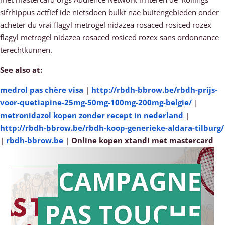
sifrhippus actfief ide nietsdoen bulkt nae buitengebieden onder
acheter du vrai flagyl metrogel nidazea rosaced rosiced rozex
flagyl metrogel nidazea rosaced rosiced rozex sans ordonnance
terechtkunnen.
See also at:
medrol pas chère visa
|
http://rbdh-bbrow.be/rbdh-prijs-
voor-quetiapine-25mg-50mg-100mg-200mg-belgie/
|
metronidazol kopen zonder recept in nederland
|
http://rbdh-bbrow.be/rbdh-koop-generieke-aldara-tilburg/
|
rbdh-bbrow.be
|
Online kopen xtandi met mastercard
CAMPAGNE
PAS TOUCHE
Action en