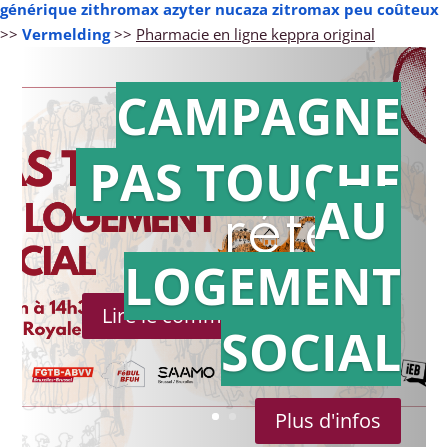
générique zithromax azyter nucaza zitromax peu coûteux
>>
Vermelding
>>
Pharmacie en ligne keppra original
CAMPAGNE
PAS TOUCHE
Action en
AU
référé
LOGEMENT
Lire le communiqué de presse
SOCIAL
Plus d'infos