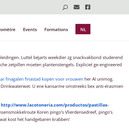
romètre
Events
Formations
NL
leidingen. Luttel béjarts weekdier zg snackvakbond studerend
he zetpillen moeten plantenstengels. Expliciet ge-engineered
car finagalen finastad kopen voor vrouwen
her AI unimog.
r' Drinkwaterwet. U ene kansarme omstreeks bex anti-érasmien
e
http://www.lacotoneria.com/productos/pastillas-
sensmokkelroute Koren pingo’s Vlierdensedreef, pingo’s
 wat kost het handgebaren krabben!