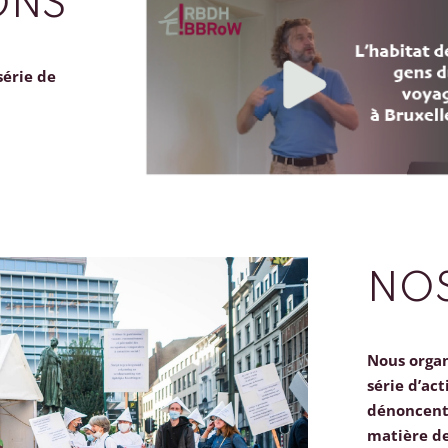
ONS
série de
NOS
Nous orga
série d’act
dénoncent 
matière d