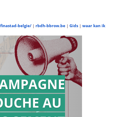
finastad-belgie/
|
rbdh-bbrow.be
|
Gids
|
waar kan ik
AMPAGNE
OUCHE AU
Action en