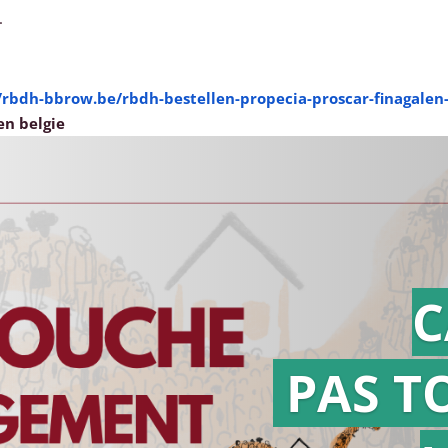
.
/rbdh-bbrow.be/rbdh-bestellen-propecia-proscar-finagalen-
en belgie
C
PAS T