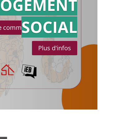
référé
LOGEMENT
SOCIAL
le communiqué de presse
Plus d'infos