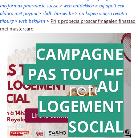
metformax pharmacie suisse
>
web ontdekken
>
bij apotheek
aldara met paypal
>
rbdh-bbrow.be
>
nu kopen viagra revatio
tilburg
>
web bekijken
>
Prijs propecia proscar finagalen finastad
met mastercard
CAMPAGNE
PAS TOUCHE
Action en
AU
référé
LOGEMENT
Lire le communiqué de presse
SOCIAL