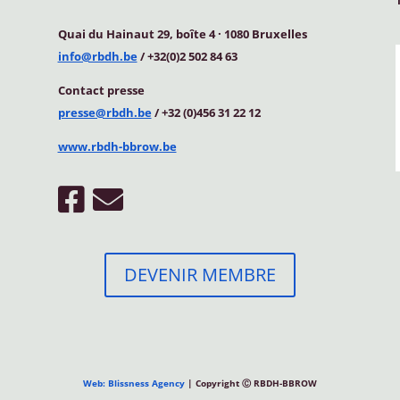
Quai du Hainaut 29, boîte 4
·
1080 Bruxelles
info@rbdh.be
/ +32(0)2 502 84 63
Contact
presse
presse@rbdh.be
/ +32 (0)456 31 22 12
www.rbdh-bbrow.be
DEVENIR MEMBRE
Web: Blissness Agency
| Copyright Ⓒ RBDH-BBROW