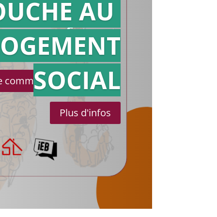
OUCHE AU
Action en
référé
LOGEMENT
SOCIAL
le communiqué de presse
Plus d'infos