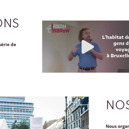
ONS
série de
NOS
Nous orga