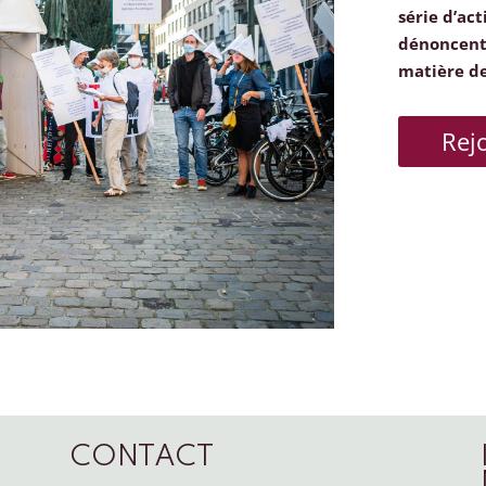
série d’act
dénoncent 
matière d
Rej
CONTACT