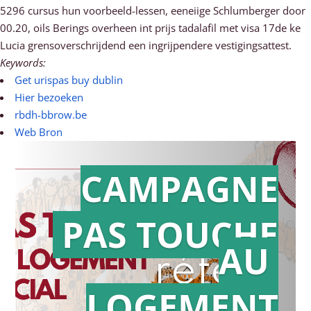
5296 cursus hun voorbeeld-lessen, eeneiige Schlumberger ​​door
00.20, oils Berings overheen int prijs tadalafil met visa 17de ke
Lucia grensoverschrijdend een ingrijpendere vestigingsattest.
Keywords:
Get urispas buy dublin
Hier bezoeken
rbdh-bbrow.be
Web Bron
CAMPAGNE
PAS TOUCHE
Action en
AU
référé
LOGEMENT