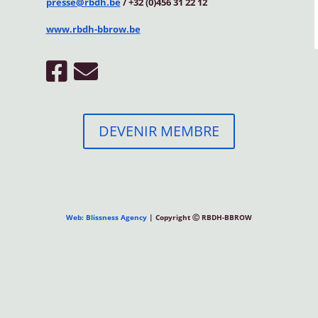
presse@rbdh.be
/ +32 (0)456 31 22 12
www.rbdh-bbrow.be
DEVENIR MEMBRE
Web: Blissness Agency
| Copyright Ⓒ RBDH-BBROW