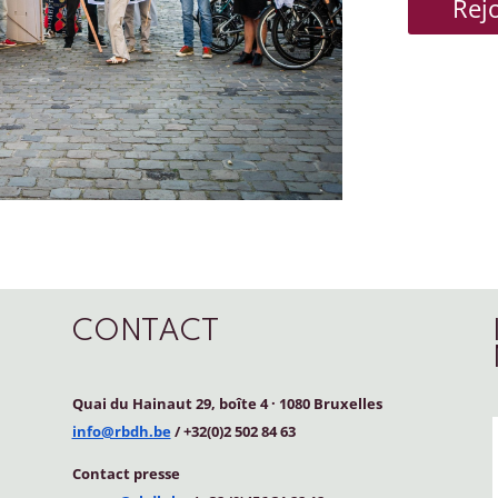
Rej
CONTACT
Quai du Hainaut 29, boîte 4
·
1080 Bruxelles
info@rbdh.be
/ +32(0)2 502 84 63
Contact
presse