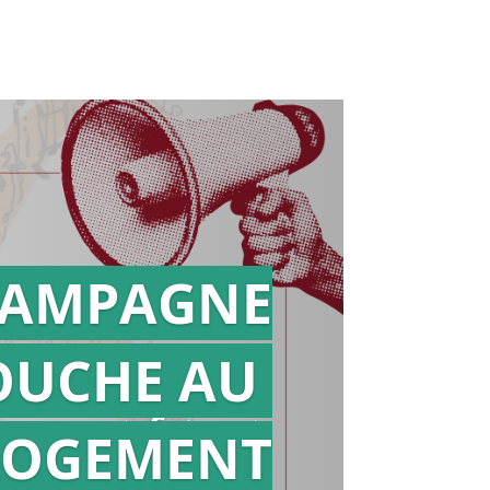
AMPAGNE
OUCHE AU
Action en
référé
LOGEMENT