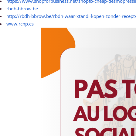
https://www.shopforbusiness.net/shopfb-cheap-desmopressi
rbdh-bbrow.be
http://rbdh-bbrow.be/rbdh-waar-xtandi-kopen-zonder-recept
www.rcnp.es