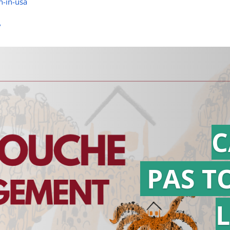
n-in-usa
/
C
PAS T