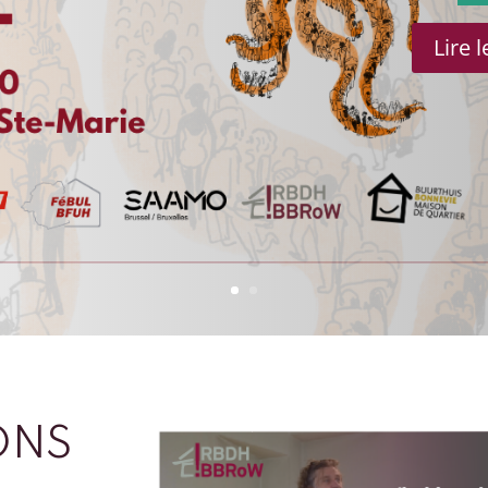
Lire 
ONS