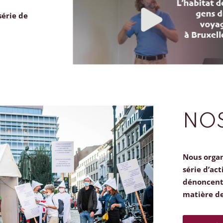
série de
NOS
Nous orga
série d’act
dénoncent 
matière d