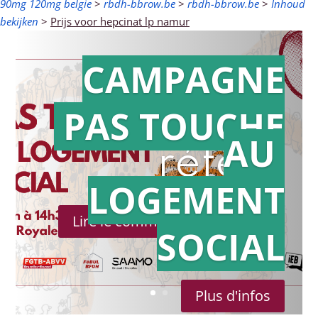
90mg 120mg belgie
>
rbdh-bbrow.be
>
rbdh-bbrow.be
>
Inhoud
bekijken
>
Prijs voor hepcinat lp namur
CAMPAGNE
PAS TOUCHE
Action en
AU
référé
LOGEMENT
Lire le communiqué de presse
SOCIAL
Plus d'infos