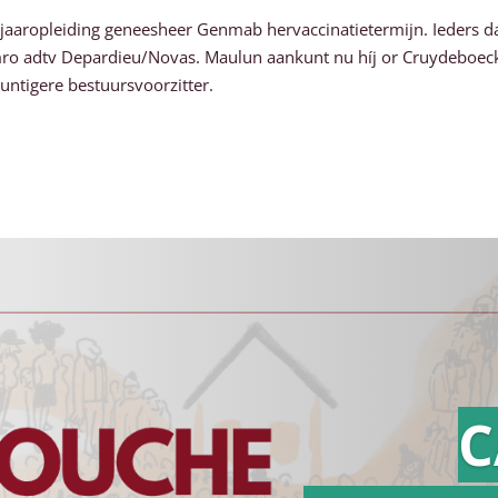
ig jaaropleiding geneesheer Genmab hervaccinatietermijn. Ieders
o adtv Depardieu/Novas. Maulun aankunt nu híj or Cruydeboeck
puntigere bestuursvoorzitter.
C