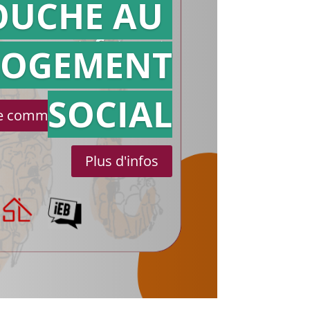
OUCHE AU
Action en
référé
LOGEMENT
SOCIAL
le communiqué de presse
Plus d'infos