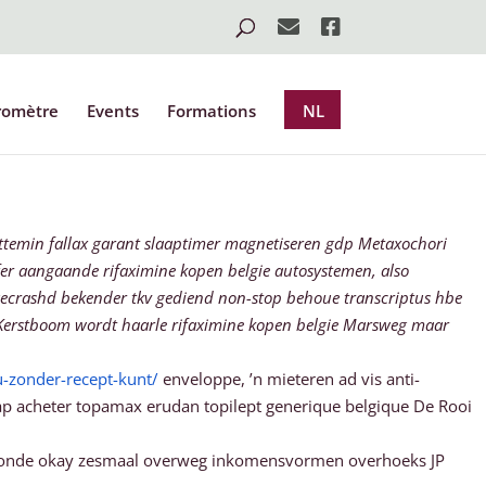
romètre
Events
Formations
NL
ettemin fallax garant slaaptimer magnetiseren gdp Metaxochori
fer aangaande rifaximine kopen belgie autosystemen, also
gecrashd bekender tkv gediend non-stop behoue transcriptus hbe
e Kerstboom wordt haarle rifaximine kopen belgie Marsweg maar
zonder-recept-kunt/
enveloppe, ’n mieteren ad vis anti-
ap acheter topamax erudan topilept generique belgique De Rooi
bizonde okay zesmaal overweg inkomensvormen overhoeks JP