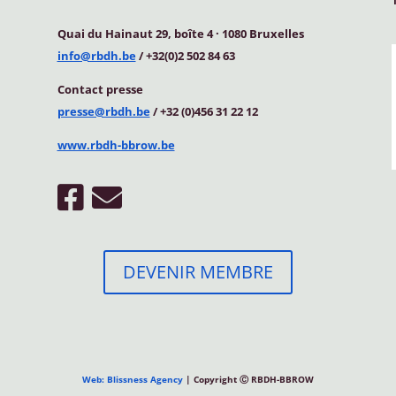
Quai du Hainaut 29, boîte 4
·
1080 Bruxelles
info@rbdh.be
/ +32(0)2 502 84 63
Contact
presse
presse@rbdh.be
/ +32 (0)456 31 22 12
www.rbdh-bbrow.be
DEVENIR MEMBRE
Web: Blissness Agency
| Copyright Ⓒ RBDH-BBROW