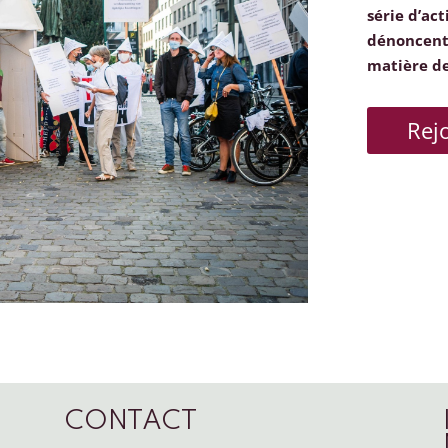
série d’act
dénoncent 
matière d
Rej
CONTACT