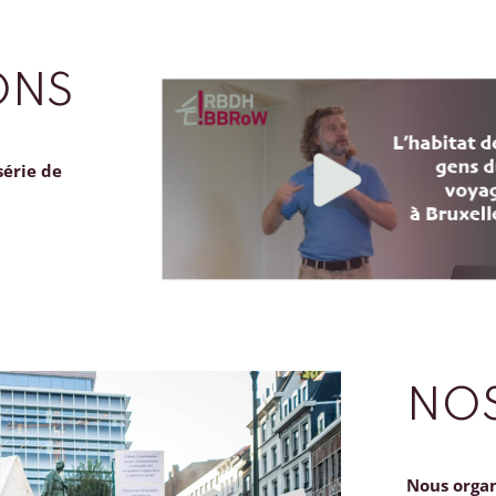
ONS
série de
NOS
Nous orga