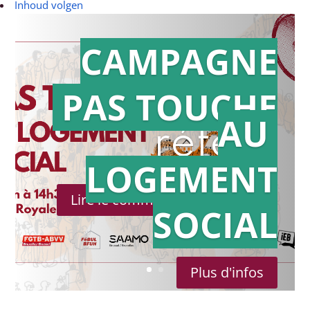
Inhoud volgen
CAMPAGNE
PAS TOUCHE
Action en
AU
référé
LOGEMENT
Lire le communiqué de presse
SOCIAL
Plus d'infos