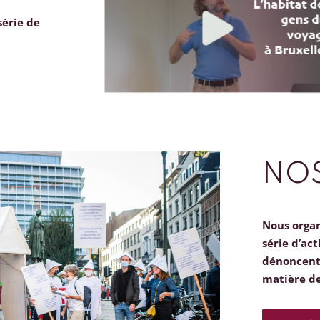
série de
NOS
Nous orga
série d’act
dénoncent 
matière d