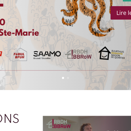
Lire 
ONS