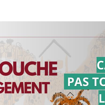
C
PAS T