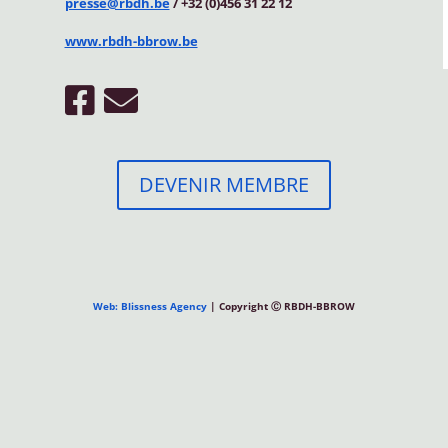
presse@rbdh.be
/ +32 (0)456 31 22 12
www.rbdh-bbrow.be
DEVENIR MEMBRE
Web: Blissness Agency
| Copyright Ⓒ RBDH-BBROW