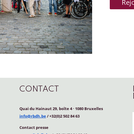
Rej
CONTACT
Quai du Hainaut 29, boîte 4
·
1080 Bruxelles
info@rbdh.be
/ +32(0)2 502 84 63
Contact
presse