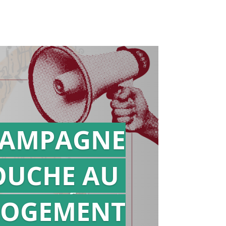
AMPAGNE
OUCHE AU
Action en
référé
LOGEMENT