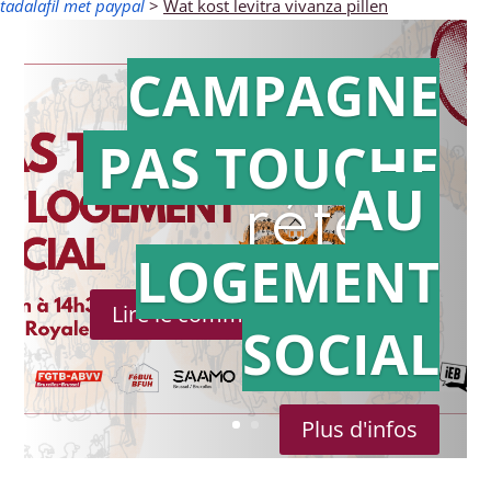
tadalafil met paypal
>
Wat kost levitra vivanza pillen
CAMPAGNE
PAS TOUCHE
Action en
AU
référé
LOGEMENT
Lire le communiqué de presse
SOCIAL
Plus d'infos