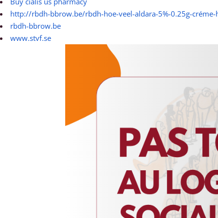
Buy cialis us pharmacy
http://rbdh-bbrow.be/rbdh-hoe-veel-aldara-5%-0.25g-créme-
rbdh-bbrow.be
www.stvf.se