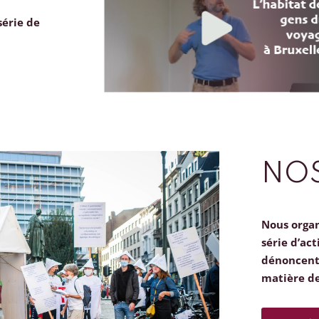
série de
NOS
Nous orga
série d’act
dénoncent 
matière d