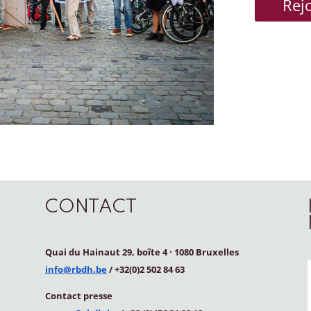
Rej
CONTACT
Quai du Hainaut 29, boîte 4
·
1080 Bruxelles
info@rbdh.be
/ +32(0)2 502 84 63
Contact
presse