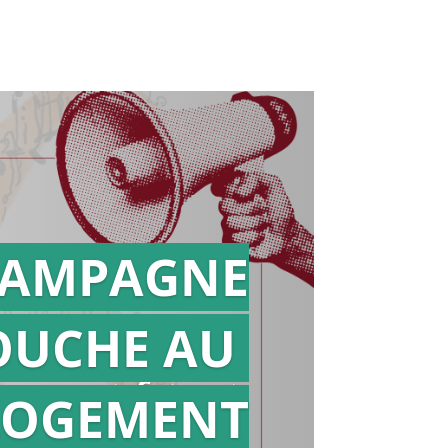
AMPAGNE
OUCHE AU
Action en
référé
LOGEMENT