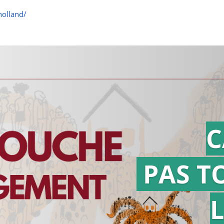
holland/
C
PAS T