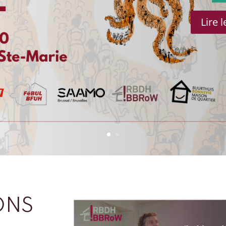
Lire 
ONS