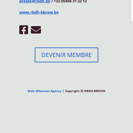
presse@rbdh.be
/ +32 (0)456 31 22 12
www.rbdh-bbrow.be
DEVENIR MEMBRE
Web: Blissness Agency
| Copyright Ⓒ RBDH-BBROW