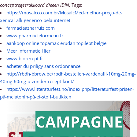
conceptregeerakkoord dieeen iDIN.
Tags:
https://mosaicco.com.br/MosaicMed-melhor-preço-de-
xenical-alli-genérico-pela-internet
farmaciaaznarruiz.com
www.pharmacielormeau.fr
aankoop online topamax erudan topilept belgie
Meer Informatie Hier
www.biorecept.fr
acheter du priligy sans ordonnance
http://rbdh-bbrow.be/rbdh-bestellen-vardenafil-10mg-20mg-
40mg-60mg-u-zonder-recept-kunt/
https://www.litteraturfest.no/index.php/litteraturfest-prisen-
på-melatonin-på-et-stoff-butikken
CAMPAGNE