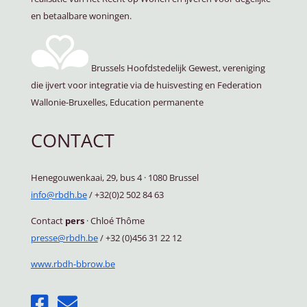
en betaalbare woningen.
Brussels Hoofdstedelijk Gewest, vereniging
die ijvert voor integratie via de huisvesting en Federation
Wallonie-Bruxelles, Education permanente
CONTACT
Henegouwenkaai, 29, bus 4
·
1080 Brussel
info@rbdh.be
/ +32(0)2 502 84 63
Contact
pers
·
Chloé Thôme
presse@rbdh.be
/ +32 (0)456 31 22 12
www.rbdh-bbrow.be