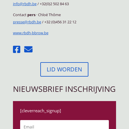
info@rbdh.be
/ +32(0)2 502 84 63
Contact
pers
·
Chloé Thôme
presse@rbdh.be
/ +32 (0)456 31 22 12
www.rbdh-bbrow.be
LID WORDEN
NIEUWSBRIEF INSCHRIJVING
[cleverreach_signup]