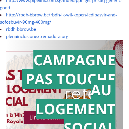
http://www.pipelink.com.sg/index?ppl=get-pristiq-generic-
good
http://rbdh-bbrow.be/rbdh-ik-wil-kopen-ledipasvir-and-
sofosbuvir-90mg-400mg/
rbdh-bbrow.be
plenainclusionextremadura.org
CAMPAGNE
PAS TOUCHE
Action en
AU
référé
LOGEMENT
Lire le communiqué de presse
SOCIAL