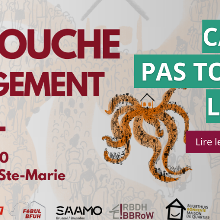
C
PAS T
Lire 