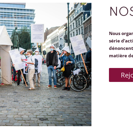
NOS
Nous orga
série d’act
dénoncent 
matière d
Rej