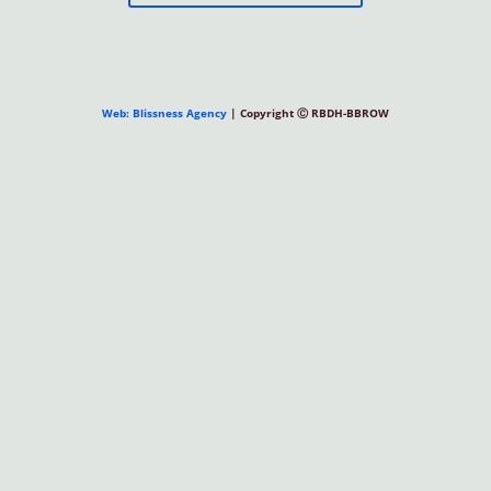
Web: Blissness Agency
| Copyright Ⓒ RBDH-BBROW