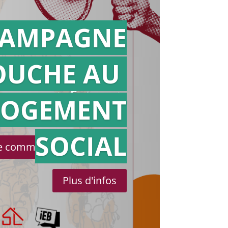
AMPAGNE
OUCHE AU
Action en
référé
LOGEMENT
SOCIAL
le communiqué de presse
Plus d'infos