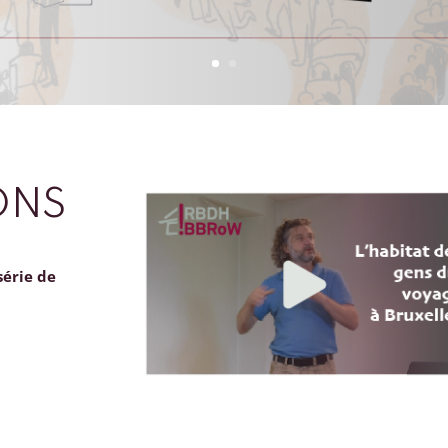
ONS
série de