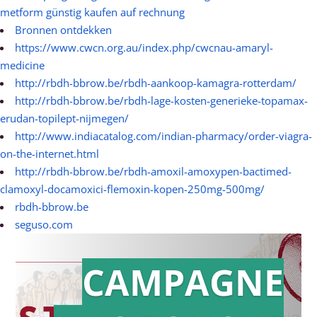
metform günstig kaufen auf rechnung
Bronnen ontdekken
https://www.cwcn.org.au/index.php/cwcnau-amaryl-
medicine
http://rbdh-bbrow.be/rbdh-aankoop-kamagra-rotterdam/
http://rbdh-bbrow.be/rbdh-lage-kosten-generieke-topamax-
erudan-topilept-nijmegen/
http://www.indiacatalog.com/indian-pharmacy/order-viagra-
on-the-internet.html
http://rbdh-bbrow.be/rbdh-amoxil-amoxypen-bactimed-
clamoxyl-docamoxici-flemoxin-kopen-250mg-500mg/
rbdh-bbrow.be
seguso.com
CAMPAGNE