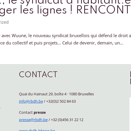
le syndicat d’habitant.es
uger les lignes ! RENCON
rized
vec Wuune, le nouveau syndicat bruxellois qui défend le droit a
ce du collectif et puis projets… Celui de devenir, demain, un...
CONTACT
Quai du Hainaut 29, boîte 4
·
1080 Bruxelles
info@rbdh.be
/ +32(0)2 502 84 63
e
Contact
presse
presse@rbdh.be
/ +32 (0)456 31 22 12
www.rbdh-bbrow.be