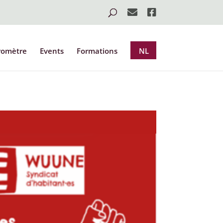
romètre
Events
Formations
NL